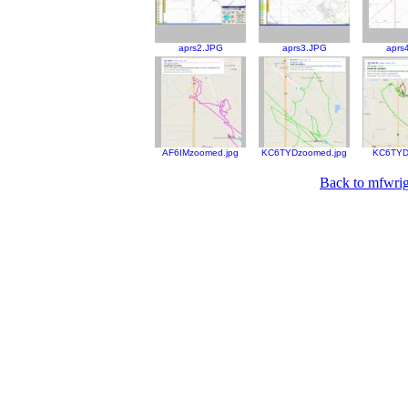
aprs2.JPG
aprs3.JPG
aprs
AF6IMzoomed.jpg
KC6TYDzoomed.jpg
KC6TYDp
Back to mfwrig