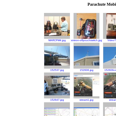
Parachute Mobil
MARCPM4.jpg
xmtron-offpouchswitch.jpg
VideoT
152537.jpg
152606.jpg
152606cr
152647.jpg
stream1.jpg
strea