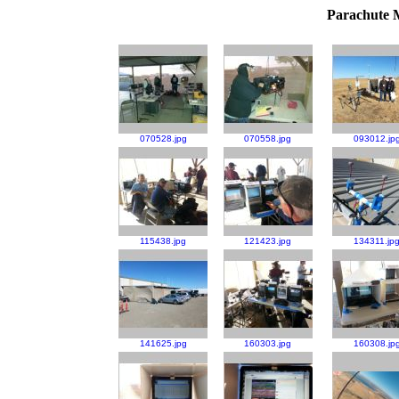
Parachute M
070528.jpg
070558.jpg
093012.jp
115438.jpg
121423.jpg
134311.jp
141625.jpg
160303.jpg
160308.jp