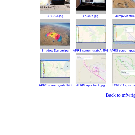
171003.jpg
171006.jpg
Jump2vidstill4
Shadow Dancer.jpg
APRS screen grab A.JPG
APRS screen gra
APRS screen grab.JPG
AF6IM aprs track.jpg
KC6TYD aprs tra
Back to mfwrig