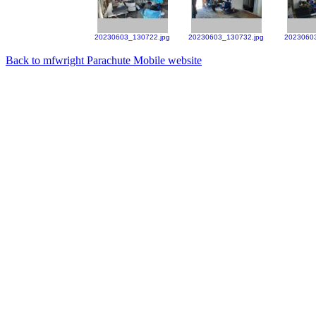
20230603_130722.jpg
20230603_130732.jpg
2023060
Back to mfwright Parachute Mobile website